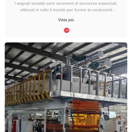
I segnali stradali sono strumenti di sicurezza essenziali,
utilizzati in tutto il mondo per fornire ai conducenti
informazioni chiare, avvertimenti e istruzioni.di cosa sono fatti
Vista più
i segnali stradali? I segnali stradali moderni sono costituiti
principalmente dapannelli di alluminio, fogli riflettenti ...