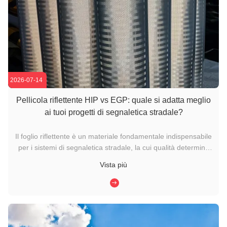
2026-07-14
Pellicola riflettente HIP vs EGP: quale si adatta meglio
ai tuoi progetti di segnaletica stradale?
Il foglio riflettente è un materiale fondamentale indispensabile
per i sistemi di segnaletica stradale, la cui qualità determina
direttamente la visibilità, la resistenza alle intemperie,durata
Vista più
strutturale e prestazioni funzionali generali delle segnaletica
stradale- nel settore della sicurezza ...