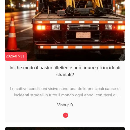
2026-07-31
In che modo il nastro riflettente può ridurre gli incidenti
stradali?
Le cattive condizioni visive sono una delle principali cause di
incidenti stradali in tutto il mondo ogni anno, con tassi di
incidenti che aumentano drasticamente di notte e in
Vista più
condizioni meteorologiche avverse, tra cui forti piogge, nebbia
e neve.Mentre le tecnologie di sicurezza dei veicoli ...