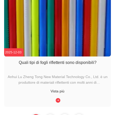
2025-12-03
Quali tipi di fogli riflettenti sono disponibili?
Anhui Lu Zheng Tong New Material Technology Co., Ltd. è un
produttore di materiali riflettenti con molti anni di
esperienza.compresi i seguenti:: Fogli riflettenti di grado
Vista più
ingegnere (EG):Un'opzione semplice ed economica con una
minore riflettività, adatta per segnali stradali commerciali e
non ...