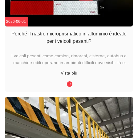
2026-06-01
Perché il nastro microprismatico in alluminio è ideale
per i veicoli pesanti?
I veicoli pesanti come camion, rimorchi, cisterne, autobus e
macchine edili operano in ambienti difficili dove visibilità e
durata sono essenziali. Per migliorare la sicurezza stradale e
Vista più
rispettare le normative sui trasporti, gli operatori di flotte
fanno sempre più affidamento su materiali ...