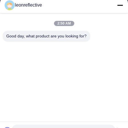
9:00-18:00
leonreflective
Il nostro indirizzo
2:50 AM
Indirizzo Azienda
2° piano, edificio D2, Parco scientifico e tecnologico Huayi,
Good day, what product are you looking for?
zona ad alta tecnologia, Hefei, Anhui, Cina
Indirizzo della fabbrica
Shoushu Modern Industrial Park, Huainan, Anhui, Cina
Telefono
0086-13524216265
Buona qualità della Cina Pellicola riflettente prismatica Fornitore.
© di Copyright -2026 Anhui Lu Zheng Tong New Material
Technology Co., Ltd. . Tutti i diritti riservati.