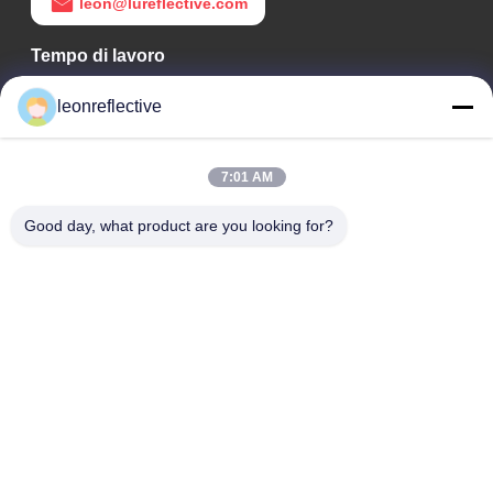
leon@lureflective.com
Tempo di lavoro
9:00-18:00
leonreflective
Il nostro indirizzo
7:01 AM
Indirizzo Azienda
2° piano, edificio D2, Parco scientifico e tecnologico Huayi,
Good day, what product are you looking for?
zona ad alta tecnologia, Hefei, Anhui, Cina
Indirizzo della fabbrica
Shoushu Modern Industrial Park, Huainan, Anhui, Cina
Telefono
0086-13524216265