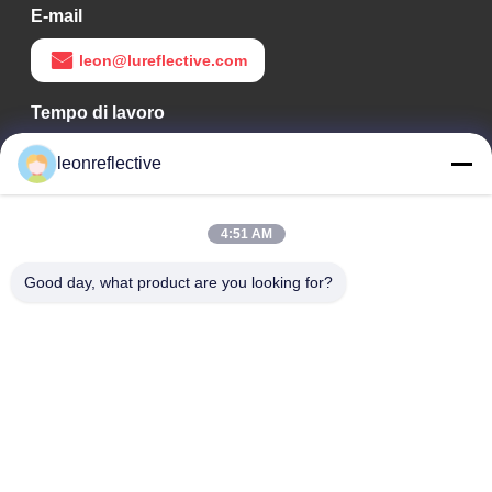
E-mail
leon@lureflective.com
Tempo di lavoro
9:00-18:00
leonreflective
Il nostro indirizzo
4:51 AM
Indirizzo Azienda
2° piano, edificio D2, Parco scientifico e tecnologico Huayi,
Good day, what product are you looking for?
zona ad alta tecnologia, Hefei, Anhui, Cina
Indirizzo della fabbrica
Shoushu Modern Industrial Park, Huainan, Anhui, Cina
Telefono
0086-13524216265