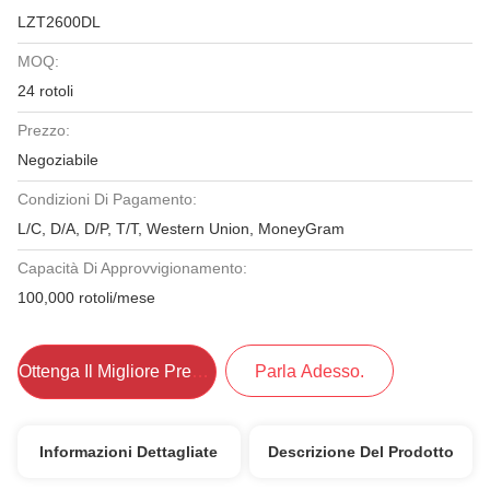
LZT2600DL
MOQ:
24 rotoli
Prezzo:
Negoziabile
Condizioni Di Pagamento:
L/C, D/A, D/P, T/T, Western Union, MoneyGram
Capacità Di Approvvigionamento:
100,000 rotoli/mese
Ottenga Il Migliore Prezzo
Parla Adesso.
Informazioni Dettagliate
Descrizione Del Prodotto