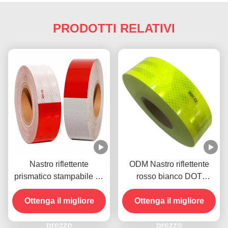
PRODOTTI RELATIVI
Nastro riflettente
ODM Nastro riflettente
prismatico stampabile ad
rosso bianco DOT
alta intensità per camion
autoadesivo resistente
Ottenga il migliore
Dot-C2
Ottenga il migliore
alle intemperie
prezzo
prezzo