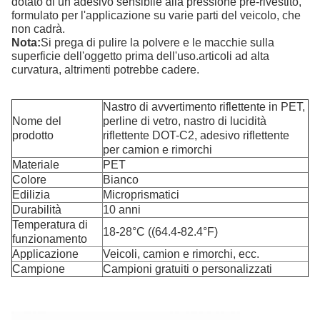
dotato di un adesivo sensibile alla pressione pre-rivestito, 
formulato per l'applicazione su varie parti del veicolo, che 
non cadrà.
Nota:
Si prega di pulire la polvere e le macchie sulla 
superficie dell'oggetto prima dell'uso.articoli ad alta 
curvatura, altrimenti potrebbe cadere.
Nastro di avvertimento riflettente in PET, 
Nome del 
perline di vetro, nastro di lucidità 
prodotto
riflettente DOT-C2, adesivo riflettente 
per camion e rimorchi
Materiale
PET
Colore
Bianco
Edilizia
Microprismatici
Durabilità
10 anni
Temperatura di 
18-28°C ((64.4-82.4°F)
funzionamento
Applicazione
Veicoli, camion e rimorchi, ecc.
Campione
Campioni gratuiti o personalizzati