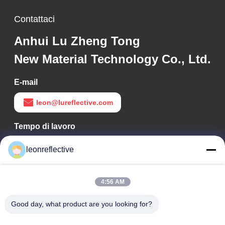
Contattaci
Anhui Lu Zheng Tong
New Material Technology Co., Ltd.
E-mail
leon@lureflective.com
Tempo di lavoro
9:00-18:00
leonreflective
Il nostro indirizzo
4:56 AM
Indirizzo Azienda
2° piano, edificio D2, Parco scientifico e tecnologico Huayi,
Good day, what product are you looking for?
zona ad alta tecnologia, Hefei, Anhui, Cina