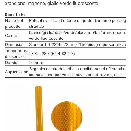
arancione, marrone, giallo verde fluorescente.
Specifiche
Nome del
Pellicola vinilica riflettente di grado diamante per segna
prodotto
stradale
Bianco/giallo/rosso/verde/blu/verde/blu/arancione/marr
Colore
verde fluorescente
Dimensioni
Standard: 1,22*45,72 m (4*150 piedi) o personalizzabil
Temperatura
18℃—28℃(64.4-82.4℉)
di esercizio
Durata
10 anni
Segnaletica stradale di alta qualità, nastri riflettenti di
Applicazione
segnalazione per veicoli, navi, zone di lavoro, ecc.