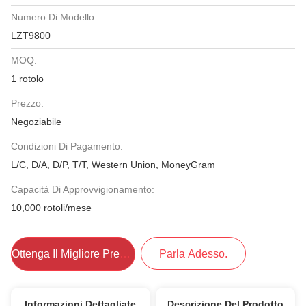
Numero Di Modello:
LZT9800
MOQ:
1 rotolo
Prezzo:
Negoziabile
Condizioni Di Pagamento:
L/C, D/A, D/P, T/T, Western Union, MoneyGram
Capacità Di Approvvigionamento:
10,000 rotoli/mese
Ottenga Il Migliore Prezzo
Parla Adesso.
Informazioni Dettagliate
Descrizione Del Prodotto