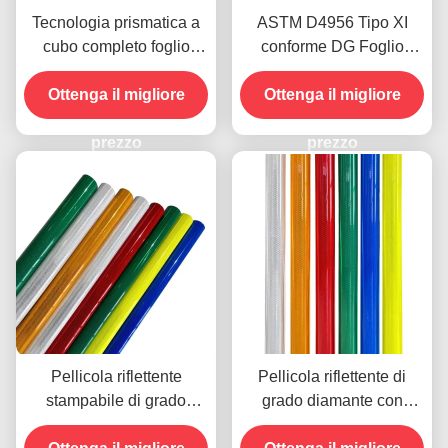
Tecnologia prismatica a
ASTM D4956 Tipo XI
cubo completo foglio
conforme DG Foglio
riflettente di grado
riflettente in grado di
diamante con durata di 10
Ottenga il migliore
diamante con adesivo
Ottenga il migliore
anni per la sicurezza
sensibile alla pressione
stradale
prezzo
per segnali stradali
prezzo
Pellicola riflettente
Pellicola riflettente di
stampabile di grado
grado diamante con
diamantato ad alta
tecnologia