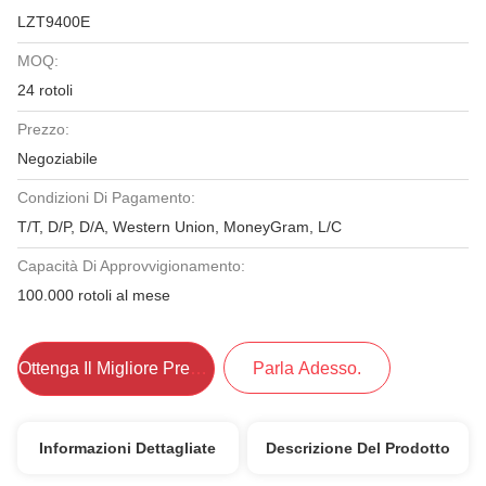
LZT9400E
MOQ:
24 rotoli
Prezzo:
Negoziabile
Condizioni Di Pagamento:
T/T, D/P, D/A, Western Union, MoneyGram, L/C
Capacità Di Approvvigionamento:
100.000 rotoli al mese
Ottenga Il Migliore Prezzo
Parla Adesso.
Informazioni Dettagliate
Descrizione Del Prodotto