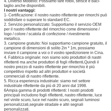
4. Diverso Modello: Possiamo fare rotoli, strisce e baci-
taglio anche disponibili.
I nostri vantaggi:
1- Certificazione: il nostro nastro riflettente per rimorchi può
soddisfare o superare lo standard EC.
2. Servizio personalizzato: Supportiamo il servizio OEM
per il nastro riflettente del rimorchio come dimensione /
logo / colore / scatola di confezione / rivestimento
metallico.
3. campione gratuito: Noi supportiamo campione gratuito, il
campione di dimensioni di solito 2in * 1m, possiamo
inviare il campione a voi o il vostro spedizioniere in Cina.
4. Fabbrica originale: non siamo solo produttori di nastri
riflettenti ma anche produttori di fogli riflettenti,Quindi il
nostro prezzo di nastro riflettente per rimorchio è più
competitivo rispetto ad altri produttori e società
commerciali di nastro riflettente.
5. Ricca esperienza industriale: siamo nel settore
industriale riflettente da più di 20 anni dal 1998.
6Ampia gamma di prodotti riflettenti: I nostri prodotti
principali includono fogli riflettenti, nastro riflettente, luce
nel vinile scuro, luce nel nastro scuro, segnali luminosi
personalizzati,segnale stradale e altri segnali
personalizzati.