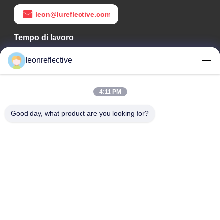
leon@lureflective.com
Tempo di lavoro
9:00-18:00
leonreflective
Il nostro indirizzo
4:11 PM
Indirizzo Azienda
2° piano, edificio D2, Parco scientifico e tecnologico Huayi,
Good day, what product are you looking for?
zona ad alta tecnologia, Hefei, Anhui, Cina
Indirizzo della fabbrica
Shoushu Modern Industrial Park, Huainan, Anhui, Cina
Telefono
0086-13524216265