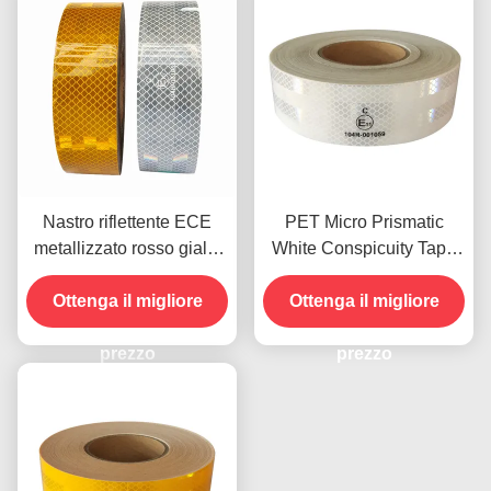
Nastro riflettente ECE
PET Micro Prismatic
metallizzato rosso giallo
White Conspicuity Tape
bianco per rimorchio
Reflective Vehicle Tape
Ottenga il migliore
Ottenga il migliore
Certificato ECE
prezzo
prezzo