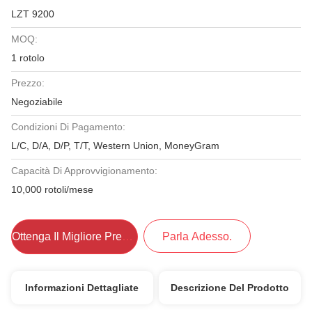
LZT 9200
MOQ:
1 rotolo
Prezzo:
Negoziabile
Condizioni Di Pagamento:
L/C, D/A, D/P, T/T, Western Union, MoneyGram
Capacità Di Approvvigionamento:
10,000 rotoli/mese
Ottenga Il Migliore Prezzo
Parla Adesso.
Informazioni Dettagliate
Descrizione Del Prodotto