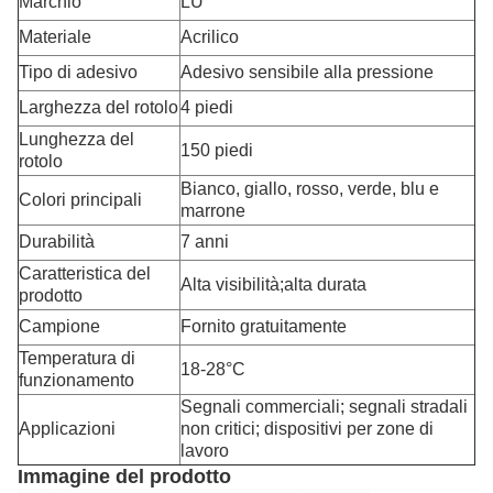
Marchio
LU
Materiale
Acrilico
Tipo di adesivo
Adesivo sensibile alla pressione
Larghezza del rotolo
4 piedi
Lunghezza del
150 piedi
rotolo
Bianco, giallo, rosso, verde, blu e
Colori principali
marrone
Durabilità
7 anni
Caratteristica del
Alta visibilità;alta durata
prodotto
Campione
Fornito gratuitamente
Temperatura di
18-28
°C
funzionamento
Segnali commerciali; segnali stradali
Applicazioni
non critici; dispositivi per zone di
lavoro
Immagine del prodotto