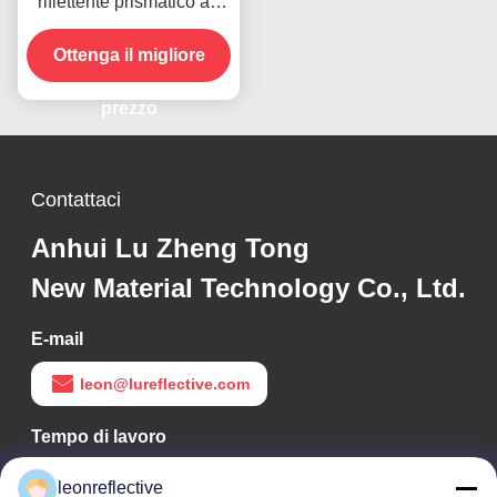
riflettente prismatico ad
alta intensità per fogli di
Ottenga il migliore
vinile
prezzo
Contattaci
Anhui Lu Zheng Tong
New Material Technology Co., Ltd.
E-mail
leon@lureflective.com
Tempo di lavoro
9:00-18:00
leonreflective