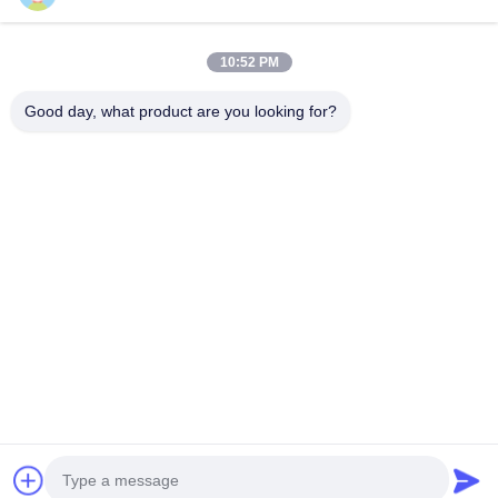
Il nostro indirizzo
10:52 PM
Indirizzo Azienda
2° piano, edificio D2, Parco scientifico e tecnologico Huayi,
Good day, what product are you looking for?
zona ad alta tecnologia, Hefei, Anhui, Cina
Indirizzo della fabbrica
Shoushu Modern Industrial Park, Huainan, Anhui, Cina
Telefono
0086-13524216265
Buona qualità della Cina Pellicola riflettente prismatica Fornitore.
© di Copyright -2026 Anhui Lu Zheng Tong New Material
Technology Co., Ltd. . Tutti i diritti riservati.
Politica sulla privacy
|
Mappa del sito