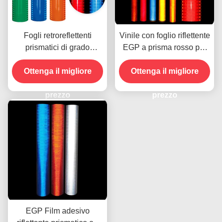
Fogli retroreflettenti
Vinile con foglio riflettente
prismatici di grado
EGP a prisma rosso per
ingegneristico per segnali
la stampa UV con
Ottenga il migliore
stradali
Ottenga il migliore
solvente ecologico
prezzo
prezzo
EGP Film adesivo