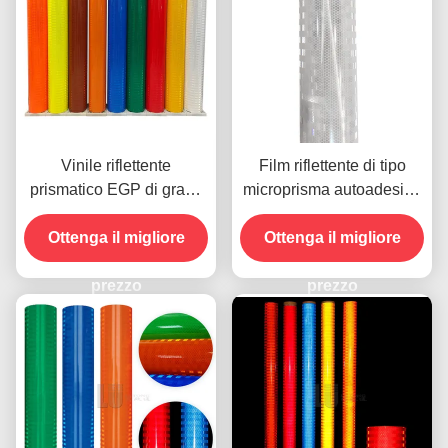
Vinile riflettente
Film riflettente di tipo
prismatico EGP di grado
microprisma autoadesivo
ingegneristico acrilico
alluminato Egp
marrone 4x150FT per
Ottenga il migliore
Ottenga il migliore
segnaletica stradale
prezzo
prezzo