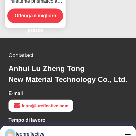
riflettente prismatico ad
alta intensità per fogli di
Ottenga il migliore
vinile
prezzo
Contattaci
Anhui Lu Zheng Tong
New Material Technology Co., Ltd.
E-mail
leon@lureflective.com
Tempo di lavoro
9:00-18:00
leonreflective