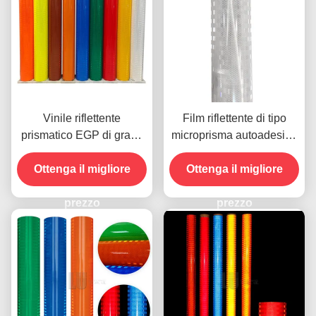
Vinile riflettente
Film riflettente di tipo
prismatico EGP di grado
microprisma autoadesivo
ingegneristico acrilico
alluminato Egp
marrone 4x150FT per
Ottenga il migliore
Ottenga il migliore
segnaletica stradale
prezzo
prezzo