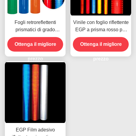
Fogli retroreflettenti
Vinile con foglio riflettente
prismatici di grado
EGP a prisma rosso per
ingegneristico per segnali
la stampa UV con
Ottenga il migliore
stradali
Ottenga il migliore
solvente ecologico
prezzo
prezzo
EGP Film adesivo