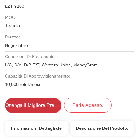
LZT 9200
MOQ:
1 rotolo
Prezzo:
Negoziabile
Condizioni Di Pagamento:
L/C, D/A, D/P, T/T, Western Union, MoneyGram
Capacità Di Approvvigionamento:
10,000 rotoli/mese
Ottenga Il Migliore Prezzo
Parla Adesso.
Informazioni Dettagliate
Descrizione Del Prodotto