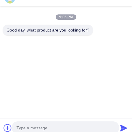
Il nostro indirizzo
9:06 PM
Indirizzo Azienda
2° piano, edificio D2, Parco scientifico e tecnologico Huayi,
Good day, what product are you looking for?
zona ad alta tecnologia, Hefei, Anhui, Cina
Indirizzo della fabbrica
Shoushu Modern Industrial Park, Huainan, Anhui, Cina
Telefono
0086-13524216265
Buona qualità della Cina Pellicola riflettente prismatica Fornitore.
© di Copyright -2026 Anhui Lu Zheng Tong New Material
Technology Co., Ltd. . Tutti i diritti riservati.
Politica sulla privacy
|
Mappa del sito