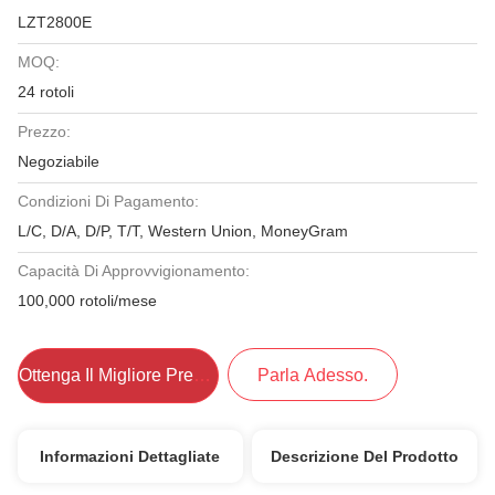
LZT2800E
MOQ:
24 rotoli
Prezzo:
Negoziabile
Condizioni Di Pagamento:
L/C, D/A, D/P, T/T, Western Union, MoneyGram
Capacità Di Approvvigionamento:
100,000 rotoli/mese
Ottenga Il Migliore Prezzo
Parla Adesso.
Informazioni Dettagliate
Descrizione Del Prodotto