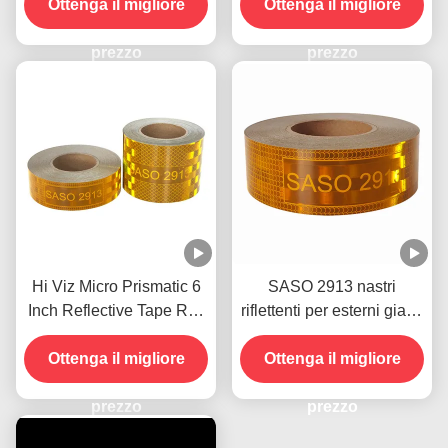
veicoli personalizzato
Ottenga il migliore
Ottenga il migliore
prezzo
prezzo
Hi Viz Micro Prismatic 6
SASO 2913 nastri
Inch Reflective Tape Roll
riflettenti per esterni giallo
impermeabile per
arancione OEM
Ottenga il migliore
rimorchi
Ottenga il migliore
prezzo
prezzo