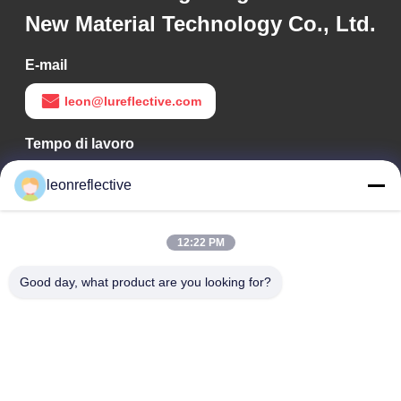
New Material Technology Co., Ltd.
E-mail
leon@lureflective.com
Tempo di lavoro
9:00-18:00
leonreflective
Il nostro indirizzo
12:22 PM
Indirizzo Azienda
2° piano, edificio D2, Parco scientifico e tecnologico Huayi,
Good day, what product are you looking for?
zona ad alta tecnologia, Hefei, Anhui, Cina
Indirizzo della fabbrica
Shoushu Modern Industrial Park, Huainan, Anhui, Cina
Telefono