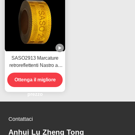
SASO2913 Marcature
retroreflettenti Nastro ad
alta visibilità per
Ottenga il migliore
rimorchio
prezzo
Contattaci
Anhui Lu Zheng Tong