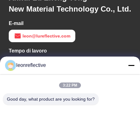
New Material Technology Co., Ltd.
E-mail
leon@lureflective.com
Tempo di lavoro
9:00-18:00
leonreflective
Il nostro indirizzo
3:22 PM
Indirizzo Azienda
2° piano, edificio D2, Parco scientifico e tecnologico Huayi,
Good day, what product are you looking for?
zona ad alta tecnologia, Hefei, Anhui, Cina
Indirizzo della fabbrica
Shoushu Modern Industrial Park, Huainan, Anhui, Cina
Telefono