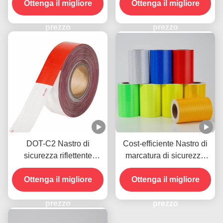
Ottenga il migliore
E Giallo
sicurezza riflettenti su
Ottenga il migliore
camion per veicoli
prezzo
prezzo
DOT-C2 Nastro di
Cost-efficiente Nastro di
sicurezza riflettente
marcatura di sicurezza
impermeabile in rosso e
riflettente di nido di miele
bianco Adesivo per
Ottenga il migliore
prismatico luminoso
Ottenga il migliore
rimorchi Segnali stradali
Prodotto
prezzo
prezzo