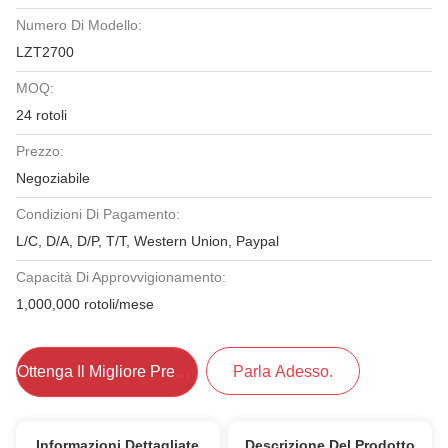
Numero Di Modello:
LZT2700
MOQ:
24 rotoli
Prezzo:
Negoziabile
Condizioni Di Pagamento:
L/C, D/A, D/P, T/T, Western Union, Paypal
Capacità Di Approvvigionamento:
1,000,000 rotoli/mese
Ottenga Il Migliore Prezzo
Parla Adesso.
Informazioni Dettagliate
Descrizione Del Prodotto