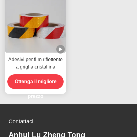
Adesivi per film riflettente
a griglia cristallina
Ottenga il migliore
prezzo
Contattaci
Anhui Lu Zheng Tong