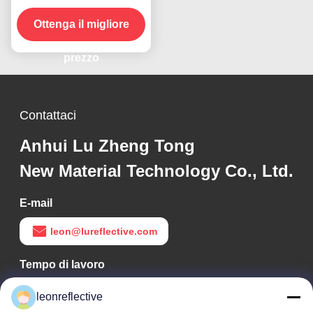
SEGNALAZIONE DOT
C2 AD ALTA VISIBILITÀ
Ottenga il migliore
PER RIMORCHI
prezzo
Contattaci
Anhui Lu Zheng Tong
New Material Technology Co., Ltd.
E-mail
leon@lureflective.com
Tempo di lavoro
9:00-18:00
leonreflective