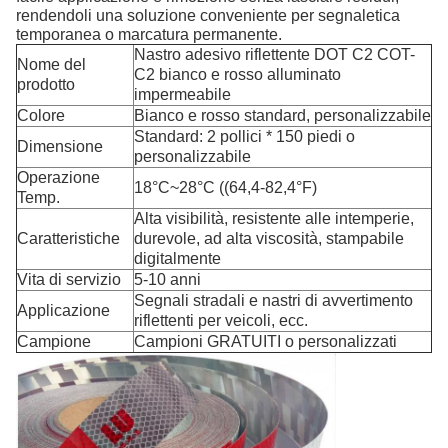
rendendoli una soluzione conveniente per segnaletica
temporanea o marcatura permanente.
Nastro adesivo riflettente DOT C2 COT-
Nome del
C2 bianco e rosso alluminato
prodotto
impermeabile
Colore
Bianco e rosso standard, personalizzabile
Standard: 2 pollici * 150 piedi o
Dimensione
personalizzabile
Operazione
18°C~28°C ((64,4-82,4°F)
Temp.
Alta visibilità, resistente alle intemperie,
Caratteristiche
durevole, ad alta viscosità, stampabile
digitalmente
Vita di servizio
5-10 anni
Segnali stradali e nastri di avvertimento
Applicazione
riflettenti per veicoli, ecc.
Campione
Campioni GRATUITI o personalizzati