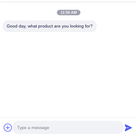
Il nostro indirizzo
11:56 AM
Indirizzo Azienda
2° piano, edificio D2, Parco scientifico e tecnologico Huayi,
Good day, what product are you looking for?
zona ad alta tecnologia, Hefei, Anhui, Cina
Indirizzo della fabbrica
Shoushu Modern Industrial Park, Huainan, Anhui, Cina
Telefono
0086-13524216265
Buona qualità della Cina Pellicola riflettente prismatica Fornitore.
© di Copyright -2026 Anhui Lu Zheng Tong New Material
Technology Co., Ltd. . Tutti i diritti riservati.
Politica sulla privacy
|
Mappa del sito