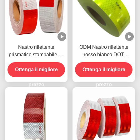
Nastro riflettente
ODM Nastro riflettente
prismatico stampabile ad
rosso bianco DOT
alta intensità per camion
autoadesivo resistente
Ottenga il migliore
Dot-C2
Ottenga il migliore
alle intemperie
prezzo
prezzo