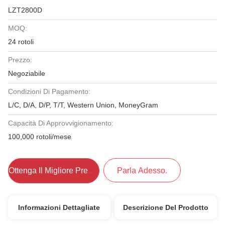
LZT2800D
MOQ:
24 rotoli
Prezzo:
Negoziabile
Condizioni Di Pagamento:
L/C, D/A, D/P, T/T, Western Union, MoneyGram
Capacità Di Approvvigionamento:
100,000 rotoli/mese
Ottenga Il Migliore Prezzo
Parla Adesso.
Informazioni Dettagliate
Descrizione Del Prodotto