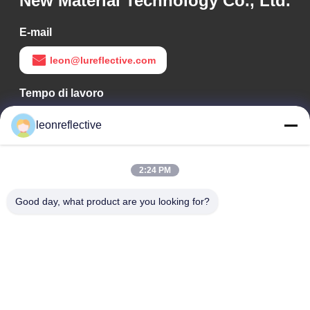
New Material Technology Co., Ltd.
E-mail
leon@lureflective.com
Tempo di lavoro
9:00-18:00
leonreflective
Il nostro indirizzo
2:24 PM
Indirizzo Azienda
2° piano, edificio D2, Parco scientifico e tecnologico Huayi,
Good day, what product are you looking for?
zona ad alta tecnologia, Hefei, Anhui, Cina
Indirizzo della fabbrica
Shoushu Modern Industrial Park, Huainan, Anhui, Cina
Telefono
0086-13524216265