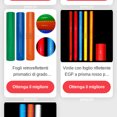
segnaletica stradale
prezzo
prezzo
Fogli retroreflettenti
Vinile con foglio riflettente
prismatici di grado
EGP a prisma rosso per
ingegneristico per segnali
la stampa UV con
Ottenga il migliore
stradali
Ottenga il migliore
solvente ecologico
prezzo
prezzo