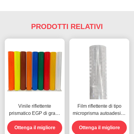
PRODOTTI RELATIVI
Vinile riflettente
Film riflettente di tipo
prismatico EGP di grado
microprisma autoadesivo
ingegneristico acrilico
alluminato Egp
marrone 4x150FT per
Ottenga il migliore
Ottenga il migliore