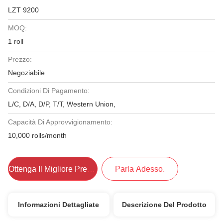
LZT 9200
MOQ:
1 roll
Prezzo:
Negoziabile
Condizioni Di Pagamento:
L/C, D/A, D/P, T/T, Western Union,
Capacità Di Approvvigionamento:
10,000 rolls/month
Ottenga Il Migliore Prezzo
Parla Adesso.
Informazioni Dettagliate
Descrizione Del Prodotto