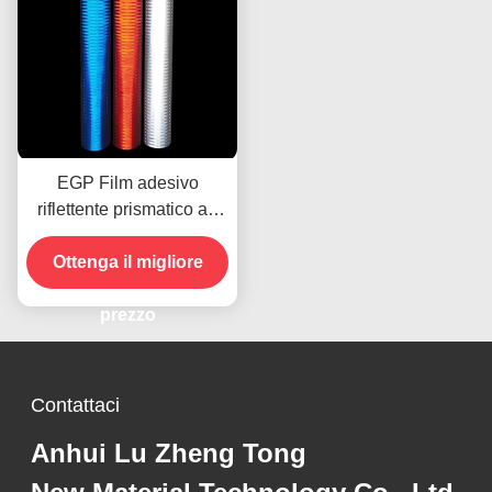
EGP Film adesivo
riflettente prismatico ad
alta intensità per fogli di
Ottenga il migliore
vinile
prezzo
Contattaci
Anhui Lu Zheng Tong