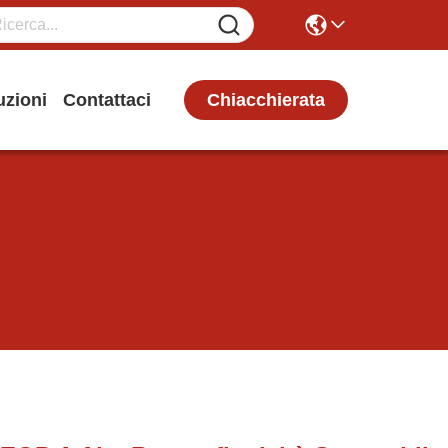
Chiacchierata
uzioni
Contattaci