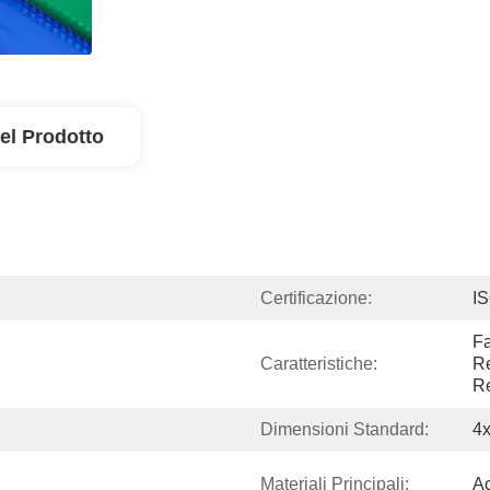
el Prodotto
Certificazione:
I
Fa
Caratteristiche:
Re
Re
Dimensioni Standard:
4x
Materiali Principali:
Ac