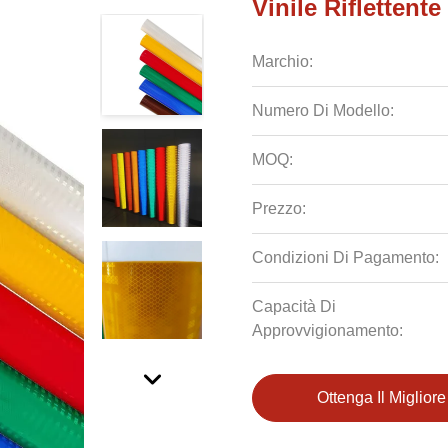
Vinile Riflettent
Marchio:
Numero Di Modello:
MOQ:
Prezzo:
Condizioni Di Pagamento:
Capacità Di
Approvvigionamento:
Ottenga Il Miglior