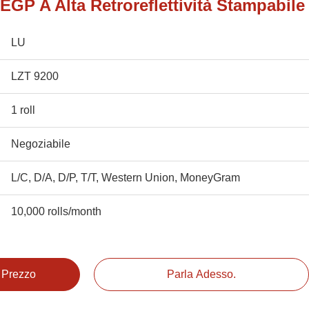
e EGP A Alta Retroreflettività Stampabile
LU
LZT 9200
1 roll
Negoziabile
L/C, D/A, D/P, T/T, Western Union, MoneyGram
10,000 rolls/month
e Prezzo
Parla Adesso.