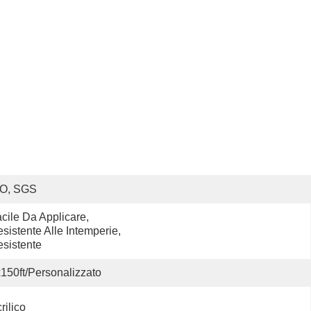
SO, SGS
cile Da Applicare, 
sistente Alle Intemperie, 
sistente
150ft/personalizzato
rilico