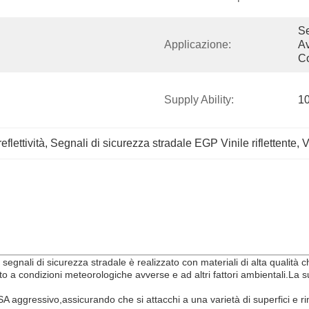
Se
Applicazione:
Av
C
Supply Ability:
10
eflettività
, 
Segnali di sicurezza stradale EGP Vinile riflettente
, 
V
per segnali di sicurezza stradale è realizzato con materiali di alta quali
 a condizioni meteorologiche avverse e ad altri fattori ambientali.La su
 PSA aggressivo,assicurando che si attacchi a una varietà di superfici e 