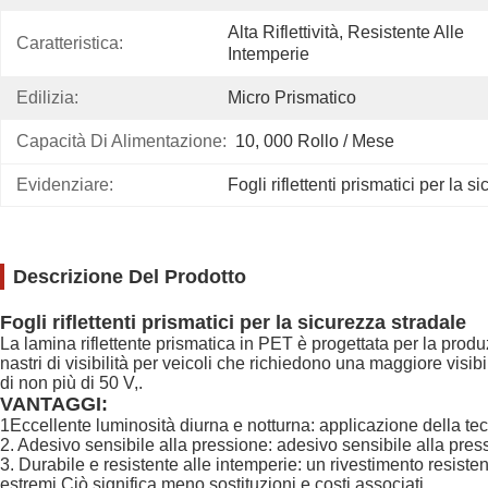
Alta Riflettività, Resistente Alle 
Caratteristica:
Intemperie
Edilizia:
Micro Prismatico
Capacità Di Alimentazione:
10, 000 Rollo / Mese
Evidenziare:
Fogli riflettenti prismatici per la 
Descrizione Del Prodotto
Fogli riflettenti prismatici per la sicurezza stradale
La lamina riflettente prismatica in PET è progettata per la produz
nastri di visibilità per veicoli che richiedono una maggiore visi
di non più di 50 V,.
VANTAGGI:
1Eccellente luminosità diurna e notturna: applicazione della tec
2. Adesivo sensibile alla pressione: adesivo sensibile alla pr
3. Durabile e resistente alle intemperie: un rivestimento resistente
estremi.Ciò significa meno sostituzioni e costi associati.