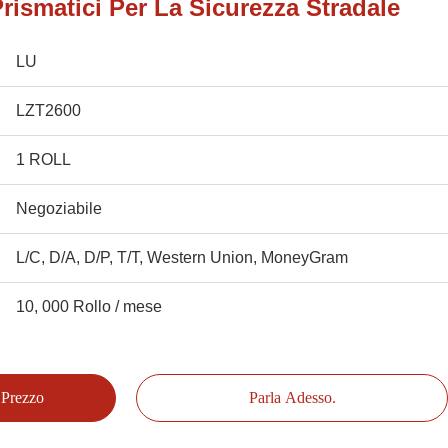
 Prismatici Per La Sicurezza Stradale
LU
LZT2600
1 ROLL
Negoziabile
L/C, D/A, D/P, T/T, Western Union, MoneyGram
10, 000 Rollo / mese
 Prezzo
Parla Adesso.