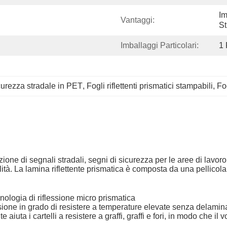
Im
Vantaggi:
St
Imballaggi Particolari:
1 
sicurezza stradale in PET
, 
Fogli riflettenti prismatici stampabili
, 
Fog
ione di segnali stradali, segni di sicurezza per le aree di lavoro
bilità. La lamina riflettente prismatica è composta da una pellico
nologia di riflessione micro prismatica
essione in grado di resistere a temperature elevate senza dela
 aiuta i cartelli a resistere a graffi, graffi e fori, in modo che il