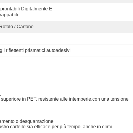
prontabili Digitalmente E 
rappabili
Rotolo / Cartone
li riflettenti prismatici autoadesivi
,
la superiore in PET, resistente alle intemperie,con una tensione
minamento o desquamazione
 vostro cartello sia efficace per più tempo, anche in climi