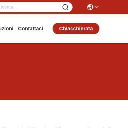
Chiacchierata
uzioni
Contattaci