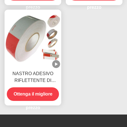
prezzo
prezzo
NASTRO ADESIVO
RIFLETTENTE DI
SEGNALAZIONE DOT
C2 AD ALTA VISIBILITÀ
Ottenga il migliore
PER RIMORCHI
prezzo