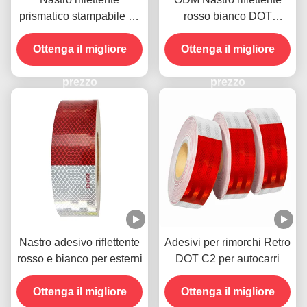
prismatico stampabile ad
rosso bianco DOT
alta intensità per camion
autoadesivo resistente
Ottenga il migliore
Dot-C2
Ottenga il migliore
alle intemperie
prezzo
prezzo
Nastro adesivo riflettente
Adesivi per rimorchi Retro
rosso e bianco per esterni
DOT C2 per autocarri
Ottenga il migliore
Ottenga il migliore