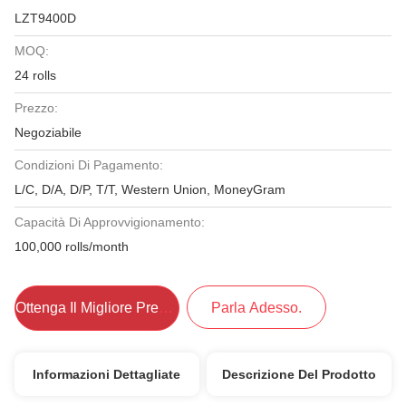
LZT9400D
MOQ:
24 rolls
Prezzo:
Negoziabile
Condizioni Di Pagamento:
L/C, D/A, D/P, T/T, Western Union, MoneyGram
Capacità Di Approvvigionamento:
100,000 rolls/month
Ottenga Il Migliore Prezzo
Parla Adesso.
Informazioni Dettagliate
Descrizione Del Prodotto