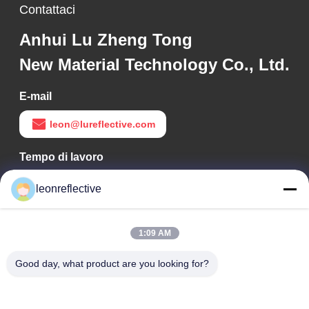
Contattaci
Anhui Lu Zheng Tong
New Material Technology Co., Ltd.
E-mail
leon@lureflective.com
Tempo di lavoro
9:00-18:00
leonreflective
Il nostro indirizzo
1:09 AM
Indirizzo Azienda
2° piano, edificio D2, Parco scientifico e tecnologico Huayi,
Good day, what product are you looking for?
zona ad alta tecnologia, Hefei, Anhui, Cina
Indirizzo della fabbrica