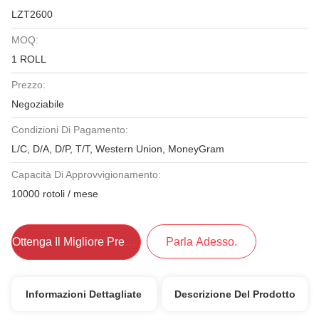
LZT2600
MOQ:
1 ROLL
Prezzo:
Negoziabile
Condizioni Di Pagamento:
L/C, D/A, D/P, T/T, Western Union, MoneyGram
Capacità Di Approvvigionamento:
10000 rotoli / mese
Ottenga Il Migliore Prezzo
Parla Adesso.
Informazioni Dettagliate
Descrizione Del Prodotto