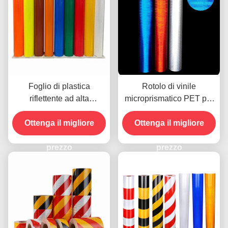
Foglio di plastica
Rotolo di vinile
riflettente ad alta
microprismatico PET per
luminosità foglio di vinile
segnaletica stradale
riflettente EGP prismatico
Ottenga il migliore
Ottenga il migliore
riflettente
prezzo
prezzo