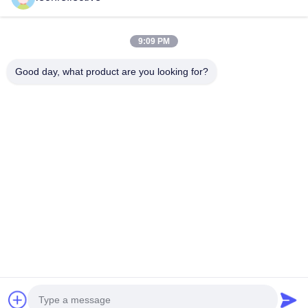
Il nostro indirizzo
9:09 PM
Indirizzo Azienda
2° piano, edificio D2, Parco scientifico e tecnologico Huayi,
Good day, what product are you looking for?
zona ad alta tecnologia, Hefei, Anhui, Cina
Indirizzo della fabbrica
Shoushu Modern Industrial Park, Huainan, Anhui, Cina
Telefono
0086-13524216265
Buona qualità della Cina Pellicola riflettente prismatica Fornitore.
© di Copyright -2026 Anhui Lu Zheng Tong New Material
Technology Co., Ltd. . Tutti i diritti riservati.
Politica sulla privacy
|
Mappa del sito