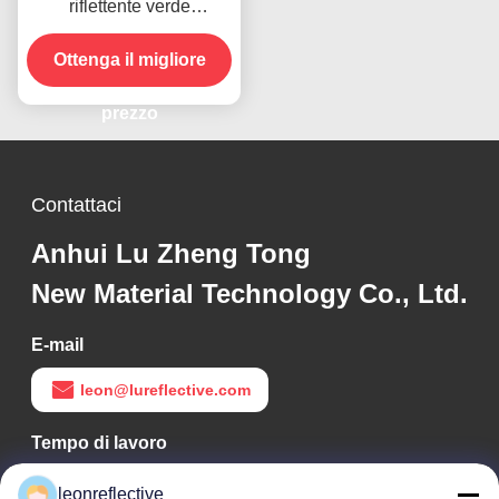
riflettente verde
permanente per la
Ottenga il migliore
sicurezza stradale
prezzo
Contattaci
Anhui Lu Zheng Tong
New Material Technology Co., Ltd.
E-mail
leon@lureflective.com
Tempo di lavoro
9:00-18:00
leonreflective