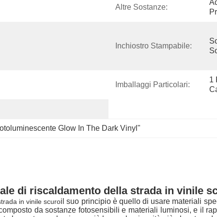
Ad
Altre Sostanze:
Pr
So
Inchiostro Stampabile:
So
1 
Imballaggi Particolari:
C
otoluminescente Glow In The Dark Vinyl"
le di riscaldamento della strada in vinile s
il suo principio è quello di usare materiali sp
trada in vinile scuro
posto da sostanze fotosensibili e materiali luminosi, e il rappo