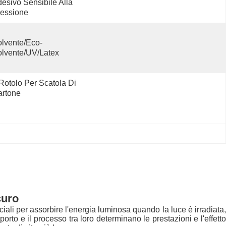
esivo Sensibile Alla 
essione
lvente/Eco-
lvente/UV/Latex
Rotolo Per Scatola Di 
artone
curo
eciali per assorbire l'energia luminosa quando la luce è irradiata
rto e il processo tra loro determinano le prestazioni e l'effetto