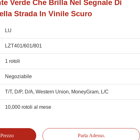
e Verde Che Brilla Nel Segnale Di
lla Strada In Vinile Scuro
LU
LZT401/601/801
1 rotoli
Negoziabile
T/T, D/P, D/A, Western Union, MoneyGram, L/C
10,000 rotoli al mese
 Prezzo
Parla Adesso.