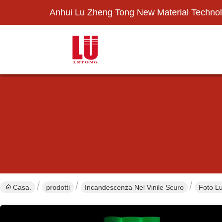
Anhui Lu Zheng Tong New Material Technol
Casa.
prodotti
Incandescenza Nel Vinile Scuro
Foto Lu