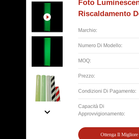
Foto Luminescent
Riscaldamento De
Marchio:
Numero Di Modello:
MOQ:
Prezzo:
Condizioni Di Pagamento:
Capacità Di
Approvvigionamento:
Ottenga Il Migliore