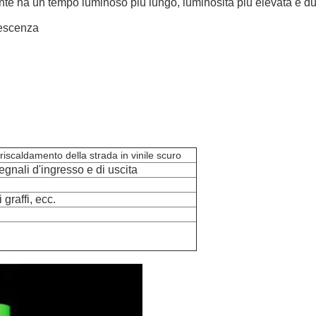
ente ha un tempo luminoso più lungo, luminosità più elevata e dur
nescenza
riscaldamento della strada in vinile scuro
egnali d'ingresso e di uscita
graffi, ecc.