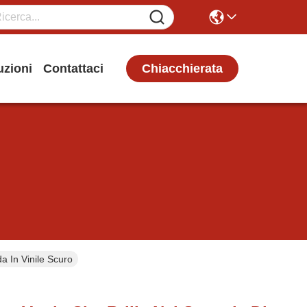
Chiacchierata
uzioni
Contattaci
a In Vinile Scuro