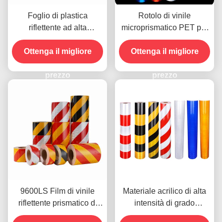
Foglio di plastica
Rotolo di vinile
riflettente ad alta
microprismatico PET per
luminosità foglio di vinile
segnaletica stradale
riflettente EGP prismatico
Ottenga il migliore
Ottenga il migliore
riflettente
prezzo
prezzo
9600LS Film di vinile
Materiale acrilico di alta
riflettente prismatico di
intensità di grado
alta intensità
riflettente film a striscia