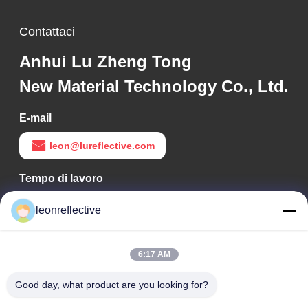
Contattaci
Anhui Lu Zheng Tong
New Material Technology Co., Ltd.
E-mail
leon@lureflective.com
Tempo di lavoro
9:00-18:00
leonreflective
Il nostro indirizzo
6:17 AM
Indirizzo Azienda
2° piano, edificio D2, Parco scientifico e tecnologico Huayi,
Good day, what product are you looking for?
zona ad alta tecnologia, Hefei, Anhui, Cina