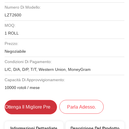
Numero Di Modello:
LZT2600
MOQ:
1 ROLL
Prezzo:
Negoziabile
Condizioni Di Pagamento:
L/C, D/A, D/P, T/T, Western Union, MoneyGram
Capacità Di Approvvigionamento:
10000 rotoli / mese
Ottenga Il Migliore Prezzo
Parla Adesso.
Informazioni Dettagliate
Descrizione Del Prodotto