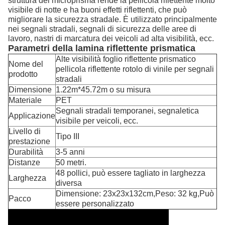
struttura del microprisma rende la pellicola riflettente molto
visibile di notte e ha buoni effetti riflettenti, che può
migliorare la sicurezza stradale. È utilizzato principalmente
nei segnali stradali, segnali di sicurezza delle aree di
lavoro, nastri di marcatura dei veicoli ad alta visibilità, ecc.
Parametri della lamina riflettente prismatica
Alte visibilità foglio riflettente prismatico
Nome del
pellicola riflettente rotolo di vinile per segnali
prodotto
stradali
Dimensione
1.22m*45.72m o su misura
Materiale
PET
Segnali stradali temporanei, segnaletica
Applicazione
visibile per veicoli, ecc.
Livello di
Tipo III
prestazione
Durabilità
3-5 anni
Distanze
50 metri.
48 pollici, può essere tagliato in larghezza
Larghezza
diversa
Dimensione: 23x23x132cm,Peso: 32 kg,Può
Pacco
essere personalizzato