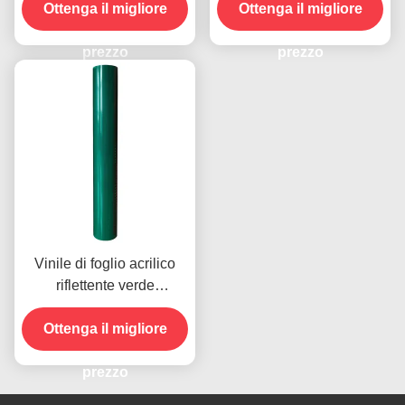
Ottenga il migliore
inclinata 9300 per adesivi
Ottenga il migliore
per veicoli
prezzo
prezzo
Vinile di foglio acrilico
riflettente verde
permanente per la
Ottenga il migliore
sicurezza stradale
prezzo