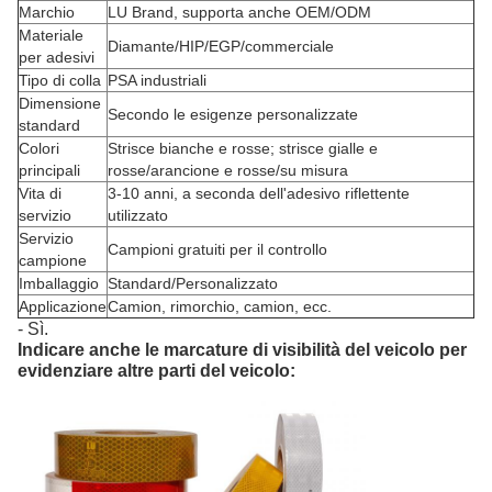
Marchio
LU Brand, supporta anche OEM/ODM
Materiale
Diamante/HIP/EGP/commerciale
per adesivi
Tipo di colla
PSA industriali
Dimensione
Secondo le esigenze personalizzate
standard
Colori
Strisce bianche e rosse; strisce gialle e
principali
rosse/arancione e rosse/su misura
Vita di
3-10 anni, a seconda dell'adesivo riflettente
servizio
utilizzato
Servizio
Campioni gratuiti per il controllo
campione
Imballaggio
Standard/Personalizzato
Applicazione
Camion, rimorchio, camion, ecc.
- Sì.
Indicare anche le marcature di visibilità del veicolo per
evidenziare altre parti del veicolo: