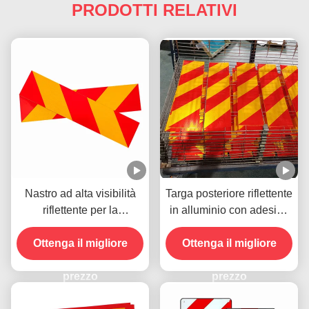
PRODOTTI RELATIVI
Nastro ad alta visibilità
Targa posteriore riflettente
riflettente per la
in alluminio con adesivo
segnalazione della
di avvertimento per
visibilità dei veicoli per la
Ottenga il migliore
Ottenga il migliore
veicoli pesanti
sicurezza del traffico
stradale dei camion
prezzo
prezzo