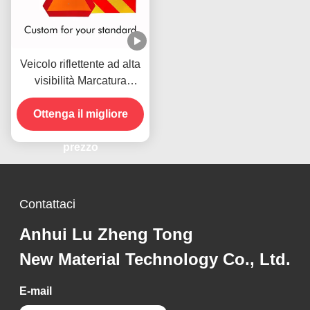
Veicolo riflettente ad alta
visibilità Marcatura
accattivante Targa di
immatricolazione Adesivi
Ottenga il migliore
riflettenti per camion
pesanti
prezzo
Contattaci
Anhui Lu Zheng Tong
New Material Technology Co., Ltd.
E-mail