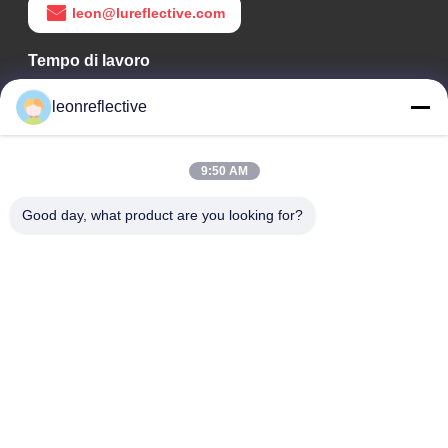
leon@lureflective.com
Tempo di lavoro
9:00-18:00
leonreflective
Il nostro indirizzo
9:50 AM
Indirizzo Azienda
2° piano, edificio D2, Parco scientifico e tecnologico Huayi,
Good day, what product are you looking for?
zona ad alta tecnologia, Hefei, Anhui, Cina
Indirizzo della fabbrica
Shoushu Modern Industrial Park, Huainan, Anhui, Cina
Telefono
0086-13524216265