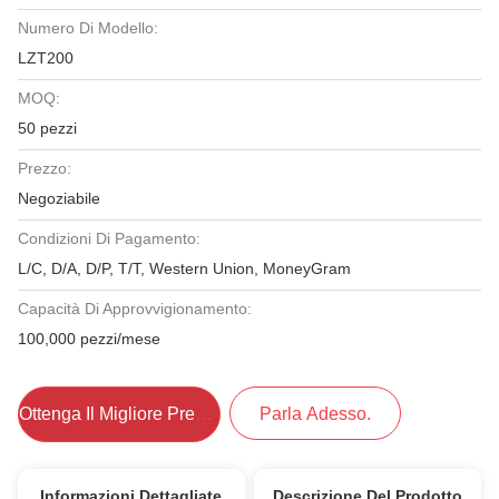
Numero Di Modello:
LZT200
MOQ:
50 pezzi
Prezzo:
Negoziabile
Condizioni Di Pagamento:
L/C, D/A, D/P, T/T, Western Union, MoneyGram
Capacità Di Approvvigionamento:
100,000 pezzi/mese
Ottenga Il Migliore Prezzo
Parla Adesso.
Informazioni Dettagliate
Descrizione Del Prodotto