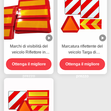
Marchi di visibilità del
Marcatura riflettente del
veicolo Riflettore in
veicolo Targa di
alluminio a strisce gialle e
avvertimento
rosse Adesivo a chevron
Ottenga il migliore
Ottenga il migliore
riflettente per camion
pesante
prezzo
prezzo