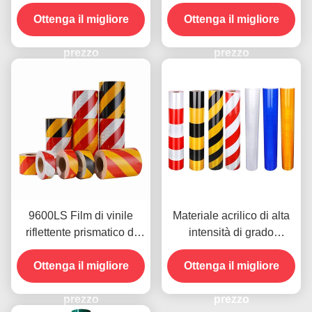
luminosità foglio di vinile
segnaletica stradale
riflettente EGP prismatico
Ottenga il migliore
Ottenga il migliore
riflettente
prezzo
prezzo
9600LS Film di vinile
Materiale acrilico di alta
riflettente prismatico di
intensità di grado
alta intensità
riflettente film a striscia
Ottenga il migliore
inclinata 9300 per adesivi
Ottenga il migliore
per veicoli
prezzo
prezzo