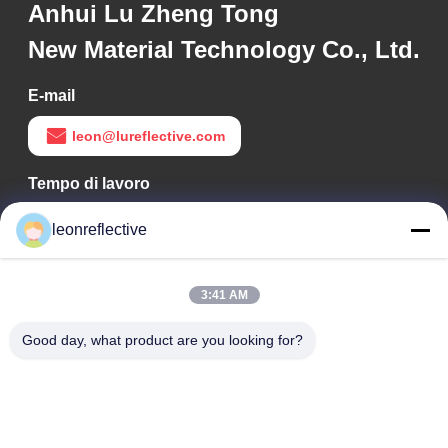
Anhui Lu Zheng Tong
New Material Technology Co., Ltd.
E-mail
leon@lureflective.com
Tempo di lavoro
9:00-18:00
leonreflective
Il nostro indirizzo
3:41 AM
Indirizzo Azienda
2° piano, edificio D2, Parco scientifico e tecnologico Huayi,
Good day, what product are you looking for?
zona ad alta tecnologia, Hefei, Anhui, Cina
Indirizzo della fabbrica
Shoushu Modern Industrial Park, Huainan, Anhui, Cina