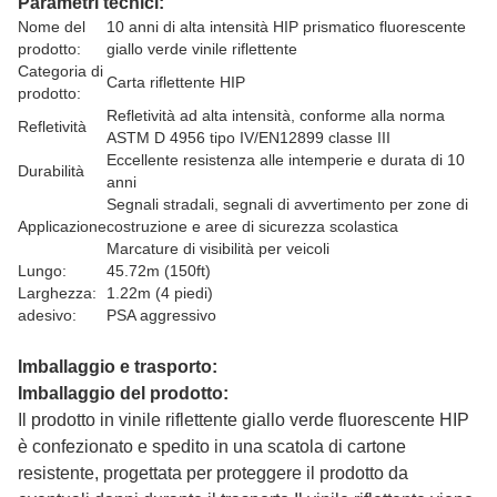
Parametri tecnici:
Nome del
10 anni di alta intensità HIP prismatico fluorescente
prodotto:
giallo verde vinile riflettente
Categoria di
Carta riflettente HIP
prodotto:
Refletività ad alta intensità, conforme alla norma
Refletività
ASTM D 4956 tipo IV/EN12899 classe III
Eccellente resistenza alle intemperie e durata di 10
Durabilità
anni
Segnali stradali, segnali di avvertimento per zone di
Applicazione
costruzione e aree di sicurezza scolastica
Marcature di visibilità per veicoli
Lungo:
45.72m (150ft)
Larghezza:
1.22m (4 piedi)
adesivo:
PSA aggressivo
Imballaggio e trasporto:
Imballaggio del prodotto:
Il prodotto in vinile riflettente giallo verde fluorescente HIP
è confezionato e spedito in una scatola di cartone
resistente, progettata per proteggere il prodotto da