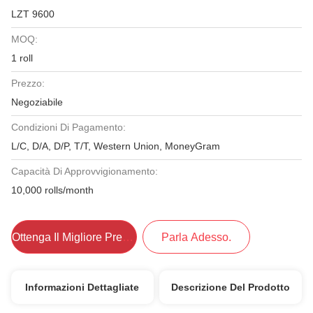
LZT 9600
MOQ:
1 roll
Prezzo:
Negoziabile
Condizioni Di Pagamento:
L/C, D/A, D/P, T/T, Western Union, MoneyGram
Capacità Di Approvvigionamento:
10,000 rolls/month
Ottenga Il Migliore Prezzo
Parla Adesso.
Informazioni Dettagliate
Descrizione Del Prodotto