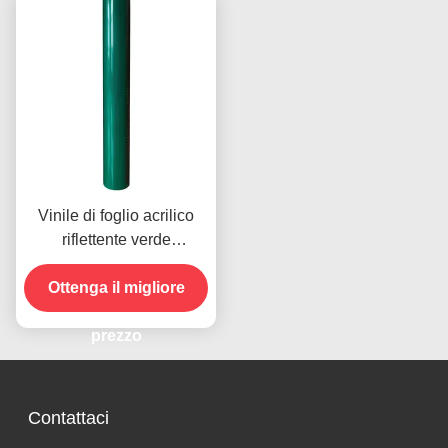
Vinile di foglio acrilico
riflettente verde
permanente per la
Ottenga il migliore
sicurezza stradale
prezzo
Contattaci