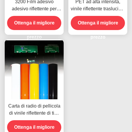
3200 Film adesivo
PET ad alta intensità,
adesivo riflettente per
vinile riflettente traslucido,
fogli di vinile commerciale
fogli di vinile riflettente
Ottenga il migliore
acrilico su misura
Ottenga il migliore
prezzo
prezzo
Carta di radio di pellicola
di vinile riflettente di tipo
acrilico
Ottenga il migliore