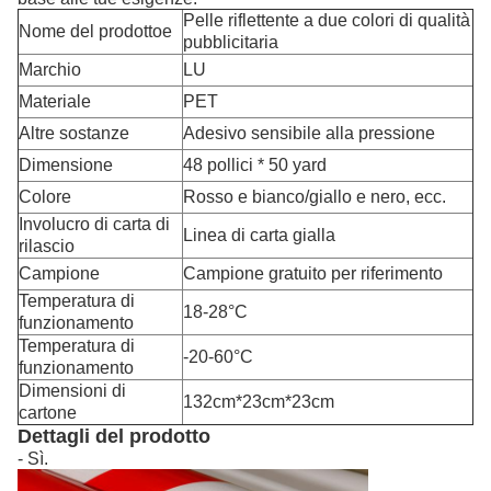
Pelle riflettente a due colori di qualità
Nome del prodotto
e
pubblicitaria
Marchio
LU
Materiale
PET
Altre sostanze
Adesivo sensibile alla pressione
Dimensione
48 pollici * 50 yard
Colore
Rosso e bianco/giallo e nero, ecc.
Involucro di carta di
Linea di carta gialla
rilascio
Campione
Campione gratuito per riferimento
Temperatura di
18-28
°C
funzionamento
Temperatura di
-20-60
°C
funzionamento
Dimensioni di
132cm*23cm*23cm
cartone
Dettagli del prodotto
- Sì.