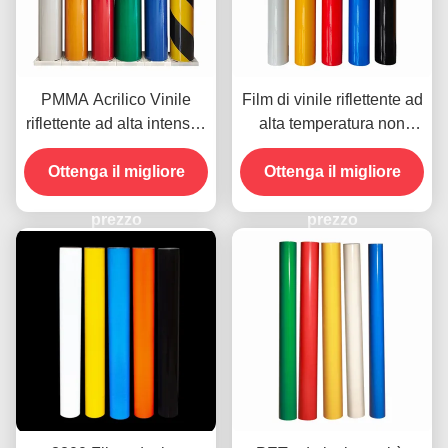
PMMA Acrilico Vinile
Film di vinile riflettente ad
riflettente ad alta intensità
alta temperatura non
per segnali stradali Alta
critico di grado ingegnere
Ottenga il migliore
luminosità
Ottenga il migliore
OEM
prezzo
prezzo