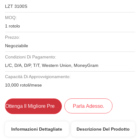
LZT 3100S
MOQ:
1 rotolo
Prezzo:
Negoziabile
Condizioni Di Pagamento:
L/C, D/A, D/P, T/T, Western Union, MoneyGram
Capacità Di Approvvigionamento:
10,000 rotoli/mese
Ottenga Il Migliore Prezzo
Parla Adesso.
Informazioni Dettagliate
Descrizione Del Prodotto