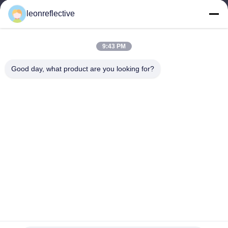
9:00-18:00
leonreflective
Il nostro indirizzo
9:43 PM
Indirizzo Azienda
2° piano, edificio D2, Parco scientifico e tecnologico Huayi,
Good day, what product are you looking for?
zona ad alta tecnologia, Hefei, Anhui, Cina
Indirizzo della fabbrica
Shoushu Modern Industrial Park, Huainan, Anhui, Cina
Telefono
0086-13524216265
Buona qualità della Cina Pellicola riflettente prismatica Fornitore.
© di Copyright -2026 Anhui Lu Zheng Tong New Material
Technology Co., Ltd. . Tutti i diritti riservati.