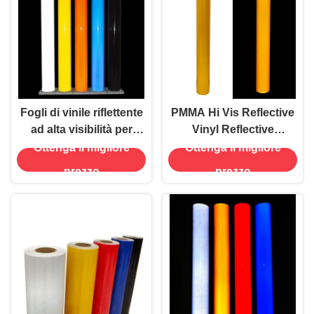
Fogli di vinile riflettente
PMMA Hi Vis Reflective
ad alta visibilità per
Vinyl Reflective
segnali stampabili
Adhesive Film per
Ottenga il migliore
Ottenga il migliore
segnali di passaggio di
prezzo
prezzo
traffico