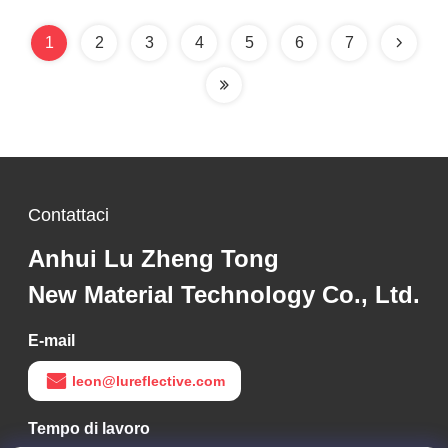
1
2
3
4
5
6
7
Contattaci
Anhui Lu Zheng Tong
New Material Technology Co., Ltd.
E-mail
leon@lureflective.com
Tempo di lavoro