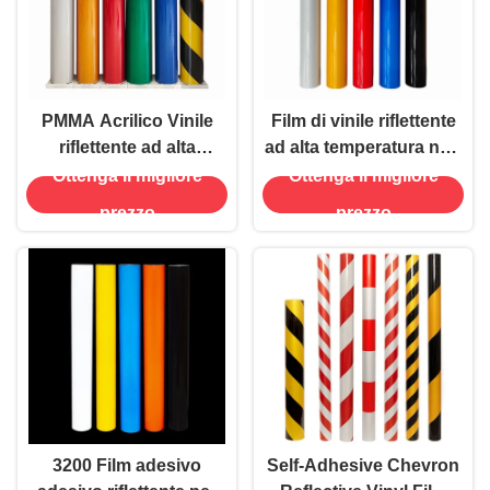
PMMA Acrilico Vinile
Film di vinile riflettente
riflettente ad alta
ad alta temperatura non
intensità per segnali
critico di grado
Ottenga il migliore
Ottenga il migliore
stradali Alta luminosità
ingegnere OEM
prezzo
prezzo
3200 Film adesivo
Self-Adhesive Chevron