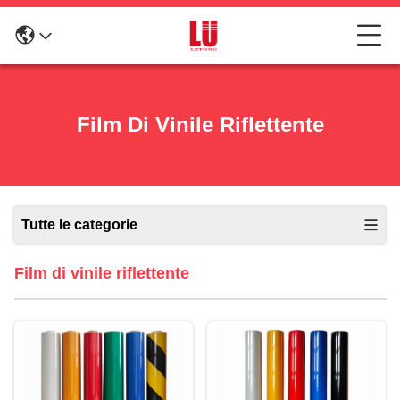
Film Di Vinile Riflettente
Tutte le categorie
Film di vinile riflettente