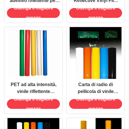
adesivo riflettente per
Reflective Vinyl Film
fogli di vinile
Sheet Vinyl Roll Grade
Ottenga il migliore
Ottenga il migliore
commerciale acrilico su
pubblicitario
prezzo
prezzo
misura
PET ad alta intensità,
Carta di radio di
vinile riflettente
pellicola di vinile
traslucido, fogli di vinile
riflettente di tipo acrilico
Ottenga il migliore
Ottenga il migliore
riflettente
prezzo
prezzo