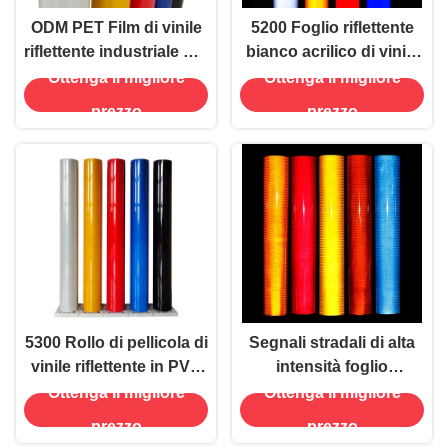
ODM PET Film di vinile
5200 Foglio riflettente
riflettente industriale per
bianco acrilico di vinile
segnali stradali di
di classe I per segnali
Ottenga il migliore
Ottenga il migliore
sicurezza
pubblicitari
prezzo
prezzo
5300 Rollo di pellicola di
Segnali stradali di alta
vinile riflettente in PVC
intensità foglio
stampabile
retroreflettente
Ottenga il migliore
Ottenga il migliore
materiale PET in vinile
prezzo
prezzo
personalizzato