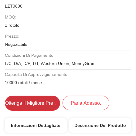
LZT9800
MOQ:
1 rotolo
Prezzo:
Negoziabile
Condizioni Di Pagamento:
L/C, D/A, D/P, T/T, Western Union, MoneyGram
Capacità Di Approvvigionamento:
10000 rotoli / mese
Ottenga Il Migliore Prezzo
Parla Adesso.
Informazioni Dettagliate
Descrizione Del Prodotto