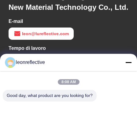
New Material Technology Co., Ltd.
E-mail
leon@lureflective.com
Tempo di lavoro
9:00-18:00
leonreflective
Il nostro indirizzo
8:08 AM
Indirizzo Azienda
2° piano, edificio D2, Parco scientifico e tecnologico Huayi,
Good day, what product are you looking for?
zona ad alta tecnologia, Hefei, Anhui, Cina
Indirizzo della fabbrica
Shoushu Modern Industrial Park, Huainan, Anhui, Cina
Telefono