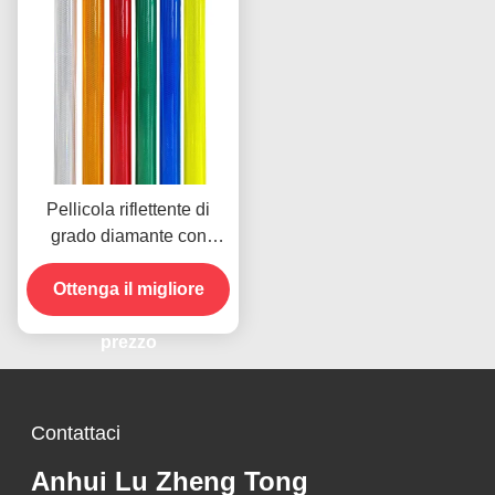
Pellicola riflettente di
grado diamante con
tecnologia
microprismatica per 10
Ottenga il migliore
anni di durata
prezzo
Contattaci
Anhui Lu Zheng Tong