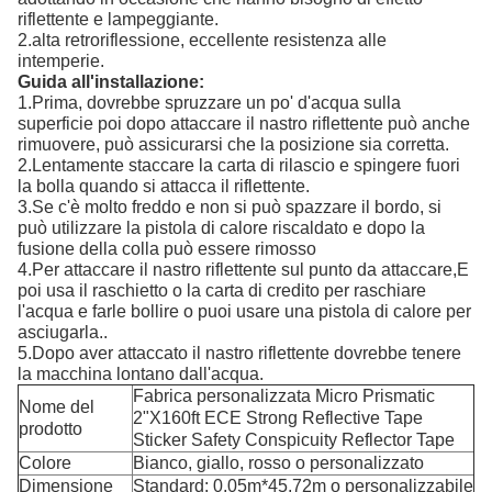
riflettente e lampeggiante.
2.alta retroriflessione, eccellente resistenza alle
intemperie.
Guida all'installazione:
1.Prima, dovrebbe spruzzare un po' d'acqua sulla
superficie poi dopo attaccare il nastro riflettente può anche
rimuovere, può assicurarsi che la posizione sia corretta.
2.Lentamente staccare la carta di rilascio e spingere fuori
la bolla quando si attacca il riflettente.
3.Se c'è molto freddo e non si può spazzare il bordo, si
può utilizzare la pistola di calore riscaldato e dopo la
fusione della colla può essere rimosso
4.Per attaccare il nastro riflettente sul punto da attaccare,E
poi usa il raschietto o la carta di credito per raschiare
l'acqua e farle bollire o puoi usare una pistola di calore per
asciugarla..
5.Dopo aver attaccato il nastro riflettente dovrebbe tenere
la macchina lontano dall'acqua.
Fabrica personalizzata Micro Prismatic
Nome del
2"X160ft ECE Strong Reflective Tape
prodotto
Sticker Safety Conspicuity Reflector Tape
Colore
Bianco, giallo, rosso o personalizzato
Dimensione
Standard: 0,05m*45,72m o personalizzabile