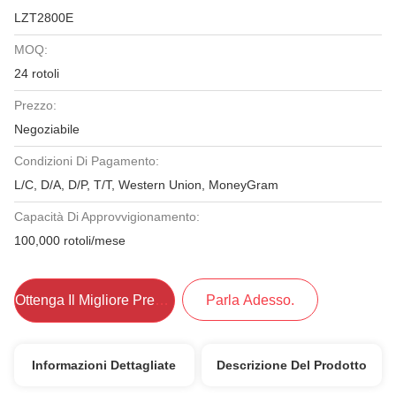
LZT2800E
MOQ:
24 rotoli
Prezzo:
Negoziabile
Condizioni Di Pagamento:
L/C, D/A, D/P, T/T, Western Union, MoneyGram
Capacità Di Approvvigionamento:
100,000 rotoli/mese
Ottenga Il Migliore Prezzo
Parla Adesso.
Informazioni Dettagliate
Descrizione Del Prodotto