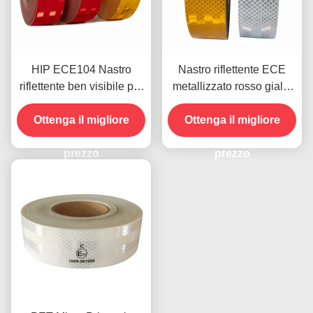
HIP ECE104 Nastro
Nastro riflettente ECE
riflettente ben visibile per
metallizzato rosso giallo
autoveicoli esterni
bianco per rimorchio
Ottenga il migliore
Ottenga il migliore
prezzo
prezzo