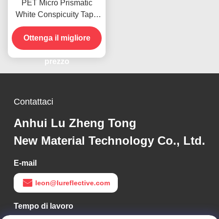
PET Micro Prismatic
White Conspicuity Tape
Reflective Vehicle Tape
Ottenga il migliore
Certificato ECE
prezzo
Contattaci
Anhui Lu Zheng Tong
New Material Technology Co., Ltd.
E-mail
leon@lureflective.com
Tempo di lavoro