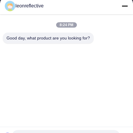
9:00-18:00
leonreflective
Il nostro indirizzo
8:24 PM
Indirizzo Azienda
2° piano, edificio D2, Parco scientifico e tecnologico Huayi,
Good day, what product are you looking for?
zona ad alta tecnologia, Hefei, Anhui, Cina
Indirizzo della fabbrica
Shoushu Modern Industrial Park, Huainan, Anhui, Cina
Telefono
0086-13524216265
Buona qualità della Cina Pellicola riflettente prismatica Fornitore.
© di Copyright -2026 Anhui Lu Zheng Tong New Material
Technology Co., Ltd. . Tutti i diritti riservati.