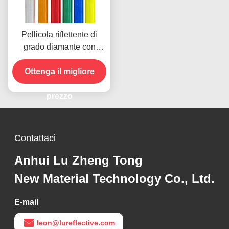
Pellicola riflettente di
grado diamante con
tecnologia
microprismatica per 10
Ottenga il migliore
anni di durata
prezzo
Contattaci
Anhui Lu Zheng Tong
New Material Technology Co., Ltd.
E-mail
leon@lureflective.com