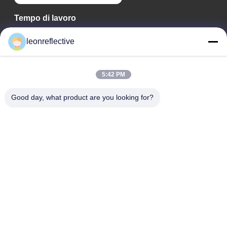
Tempo di lavoro
9:00-18:00
leonreflective
Il nostro indirizzo
5:42 PM
Indirizzo Azienda
2° piano, edificio D2, Parco scientifico e tecnologico Huayi,
Good day, what product are you looking for?
zona ad alta tecnologia, Hefei, Anhui, Cina
Indirizzo della fabbrica
Shoushu Modern Industrial Park, Huainan, Anhui, Cina
Telefono
0086-13524216265