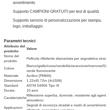
avvertimento
Supporto CAMPIONI GRATUITI per test di qualità
Supporto servizio di personalizzazione per stampa,
logo, imballaggio
Parametri tecnici:
Attributo del
Valore
prodotto
Nome del
Pellicola riflettente diamantata per segnaletica stradal
prodotto
Bianco/giallo/rosso/verde/blu/arancione/marrone/Gial
Colore
verde fluorescente
Materiale
Acrilico (PMMA)
Dimensione
1.22x45.72m (4x150ft)
Standard
ASTM D4956 Tipo XI
Durata
10 anni
Riflessione superba, durevole, resistente agli agenti
Caratteristiche
atmosferici
Segnali di sicurezza stradali e nastri di avvertimento
Applicazioni