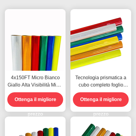
4x150FT Micro Bianco
Tecnologia prismatica a
Giallo Alta Visibilità Micro
cubo completo foglio
Diamond Grade Pellicola
riflettente di grado
Vinilica Riflettente per
Ottenga il migliore
diamante con durata di 10
Ottenga il migliore
Segnaletica Stradale
anni per la sicurezza
prezzo
ODM
stradale
prezzo