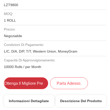
LZT9800
MOQ:
1 ROLL
Prezzo:
Negoziabile
Condizioni Di Pagamento:
L/C, D/A, D/P, T/T, Western Union, MoneyGram
Capacità Di Approvvigionamento:
10000 Rolls / per Month
Ottenga Il Migliore Prezzo
Parla Adesso.
Informazioni Dettagliate
Descrizione Del Prodotto