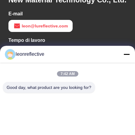
E-mail
leon@lureflective.com
Tempo di lavoro
9:00-18:00
leonreflective
Il nostro indirizzo
7:42 AM
Indirizzo Azienda
2° piano, edificio D2, Parco scientifico e tecnologico Huayi,
Good day, what product are you looking for?
zona ad alta tecnologia, Hefei, Anhui, Cina
Indirizzo della fabbrica
Shoushu Modern Industrial Park, Huainan, Anhui, Cina
Telefono
0086-13524216265