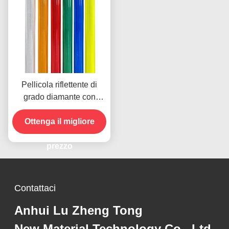
Pellicola riflettente di
grado diamante con
tecnologia
microprismatica per 10
Ottenga il migliore
anni di durata
prezzo
Contattaci
Anhui Lu Zheng Tong
New Material Technology Co., Ltd.