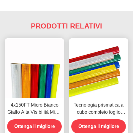
PRODOTTI RELATIVI
4x150FT Micro Bianco
Tecnologia prismatica a
Giallo Alta Visibilità Micro
cubo completo foglio
Diamond Grade Pellicola
riflettente di grado
Vinilica Riflettente per
Ottenga il migliore
diamante con durata di 10
Ottenga il migliore