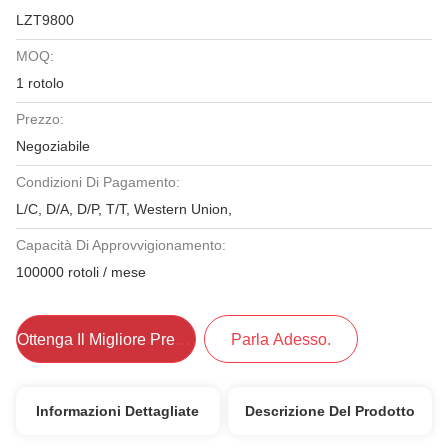
LZT9800
MOQ:
1 rotolo
Prezzo:
Negoziabile
Condizioni Di Pagamento:
L/C, D/A, D/P, T/T, Western Union,
Capacità Di Approvvigionamento:
100000 rotoli / mese
Ottenga Il Migliore Prezzo
Parla Adesso.
Informazioni Dettagliate
Descrizione Del Prodotto