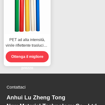
PET ad alta intensità,
vinile riflettente traslucido,
fogli di vinile riflettente
Ottenga il migliore
prezzo
Contattaci
Anhui Lu Zheng Tong