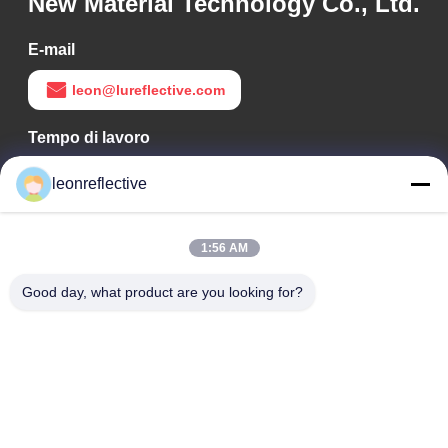
New Material Technology Co., Ltd.
E-mail
leon@lureflective.com
Tempo di lavoro
9:00-18:00
leonreflective
Il nostro indirizzo
1:56 AM
Indirizzo Azienda
2° piano, edificio D2, Parco scientifico e tecnologico Huayi,
Good day, what product are you looking for?
zona ad alta tecnologia, Hefei, Anhui, Cina
Indirizzo della fabbrica
Shoushu Modern Industrial Park, Huainan, Anhui, Cina
Telefono
0086-13524216265