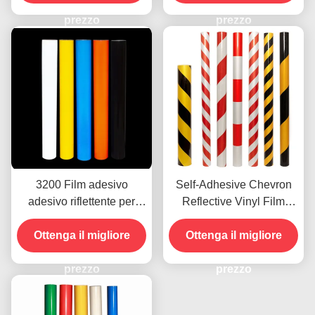
prezzo
prezzo
3200 Film adesivo
Self-Adhesive Chevron
adesivo riflettente per
Reflective Vinyl Film
fogli di vinile commerciale
Sheet Vinyl Roll Grade
Ottenga il migliore
acrilico su misura
Ottenga il migliore
pubblicitario
prezzo
prezzo